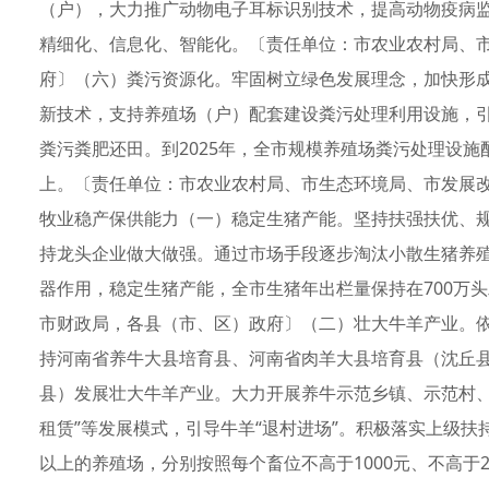
（户），大力推广动物电子耳标识别技术，提高动物疫病
精细化、信息化、智能化。〔责任单位：市农业农村局、
府〕（六）粪污资源化。牢固树立绿色发展理念，加快形
新技术，支持养殖场（户）配套建设粪污处理利用设施，
粪污粪肥还田。到2025年，全市规模养殖场粪污处理设施配
上。〔责任单位：市农业农村局、市生态环境局、市发展
牧业稳产保供能力（一）稳定生猪产能。坚持扶强扶优、
持龙头企业做大做强。通过市场手段逐步淘汰小散生猪养
器作用，稳定生猪产能，全市生猪年出栏量保持在700万
市财政局，各县（市、区）政府〕（二）壮大牛羊产业。
持河南省养牛大县培育县、河南省肉羊大县培育县（沈丘
县）发展壮大牛羊产业。大力开展养牛示范乡镇、示范村、
租赁”等发展模式，引导牛羊“退村进场”。积极落实上级扶持
以上的养殖场，分别按照每个畜位不高于1000元、不高于2