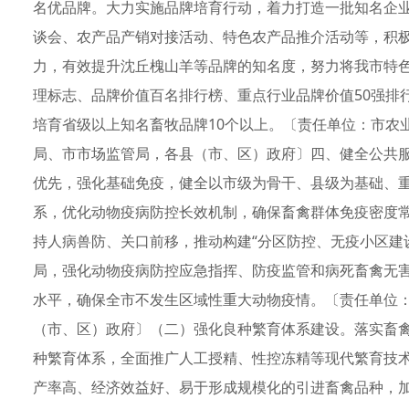
名优品牌。大力实施品牌培育行动，着力打造一批知名企
谈会、农产品产销对接活动、特色农产品推介活动等，积
力，有效提升沈丘槐山羊等品牌的知名度，努力将我市特
理标志、品牌价值百名排行榜、重点行业品牌价值50强排行
培育省级以上知名畜牧品牌10个以上。〔责任单位：市农
局、市市场监管局，各县（市、区）政府〕四、健全公共
优先，强化基础免疫，健全以市级为骨干、县级为基础、
系，优化动物疫病防控长效机制，确保畜禽群体免疫密度常
持人病兽防、关口前移，推动构建“分区防控、无疫小区建
局，强化动物疫病防控应急指挥、防疫监管和病死畜禽无
水平，确保全市不发生区域性重大动物疫情。〔责任单位
（市、区）政府〕（二）强化良种繁育体系建设。落实畜
种繁育体系，全面推广人工授精、性控冻精等现代繁育技
产率高、经济效益好、易于形成规模化的引进畜禽品种，